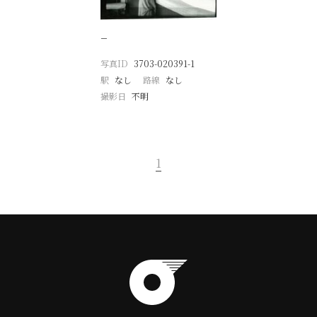
−
写真ID
3703-020391-1
駅
なし
路線
なし
撮影日
不明
1