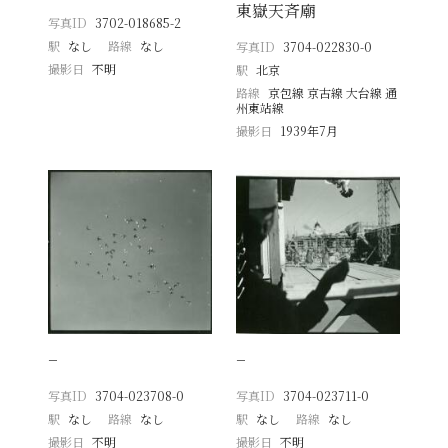
東嶽天斉廟
写真ID
3702-018685-2
駅
なし
路線
なし
写真ID
3704-022830-0
撮影日
不明
駅
北京
路線
京包線 京古線 大台線 通
州東站線
撮影日
1939年7月
−
−
写真ID
3704-023708-0
写真ID
3704-023711-0
駅
なし
路線
なし
駅
なし
路線
なし
撮影日
不明
撮影日
不明