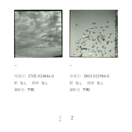
−
−
写真ID
3705-024846-0
写真ID
3803-032984-0
駅
なし
路線
なし
駅
なし
路線
なし
撮影日
不明
撮影日
不明
1
2