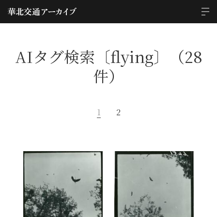
AIタグ検索〔flying〕（28
件）
1
2