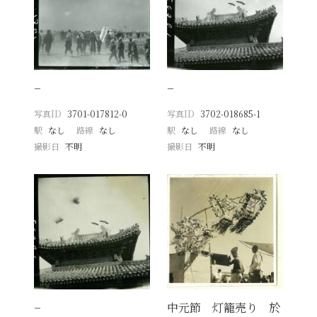
−
−
写真ID
3701-017812-0
写真ID
3702-018685-1
駅
なし
路線
なし
駅
なし
路線
なし
撮影日
不明
撮影日
不明
−
中元節 灯籠売り 於