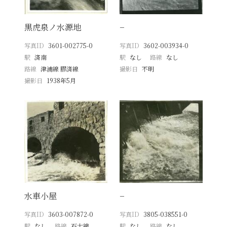
黒虎泉ノ水源地
−
写真ID
3601-002775-0
写真ID
3602-003934-0
駅
済南
駅
なし
路線
なし
路線
津浦線 膠済線
撮影日
不明
撮影日
1938年5月
水車小屋
−
写真ID
3603-007872-0
写真ID
3805-038551-0
駅
なし
路線
石太線
駅
なし
路線
なし