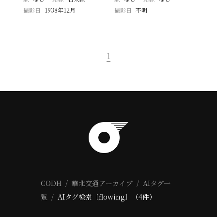
撮影日
1938年12月
撮影日
不明
1
CODH
華北交通アーカイブ
AIタグ一
覧
AIタグ検索〔flowing〕（4件）