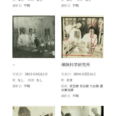
撮影日
不明
撮影日
不明
−
保険科学研究所
写真ID
3803-034262-0
写真ID
3804-035514-2
駅
なし
路線
なし
駅
北京
撮影日
不明
路線
京包線 京古線 大台線 通
州東站線
撮影日
不明