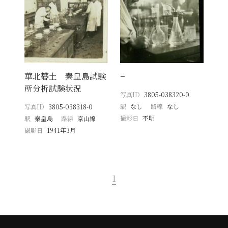
華北礬土 秦皇島試験
−
所分析試験状況
写真ID
3805-038320-0
駅
なし
路線
なし
写真ID
3805-038318-0
撮影日
不明
駅
秦皇島
路線
京山線
撮影日
1941年3月
1