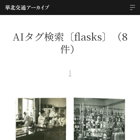
AIタグ検索〔flasks〕（8
件）
1