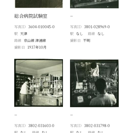
総合病院試験室
−
写真ID
3604-010045-0
写真ID
3801-028969-0
駅
天津
駅
なし
路線
なし
路線
京山線 津浦線
撮影日
不明
撮影日
1937年10月
−
−
写真ID
3802-031603-0
写真ID
3802-031798-0
駅
なし
路線
なし
駅
なし
路線
なし