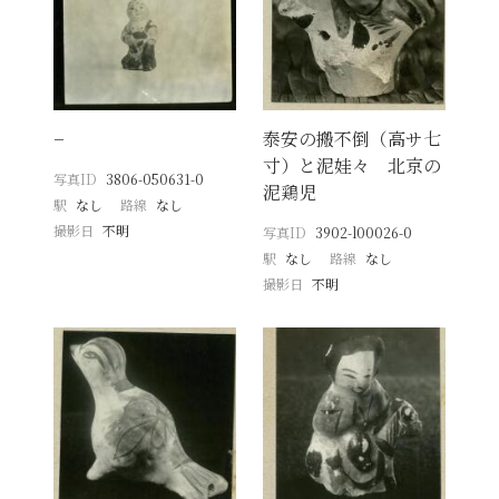
−
泰安の搬不倒（高サ七
寸）と泥娃々 北京の
写真ID
3806-050631-0
泥鶏児
駅
なし
路線
なし
撮影日
不明
写真ID
3902-l00026-0
駅
なし
路線
なし
撮影日
不明