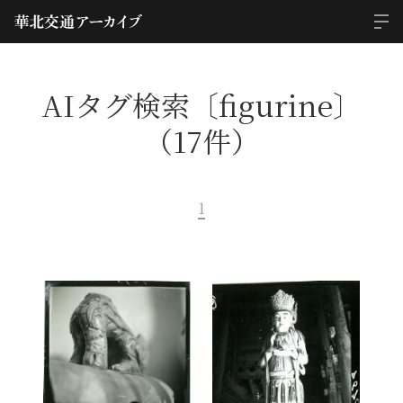
AIタグ検索〔figurine〕
（17件）
1