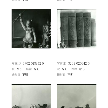
−
−
写真ID
3702-018662-0
写真ID
3703-020342-0
駅
なし
路線
なし
駅
なし
路線
なし
撮影日
不明
撮影日
不明