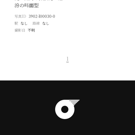
汾の呌面型
写真ID
3902-l00030-0
駅
なし
路線
なし
撮影日
不明
1