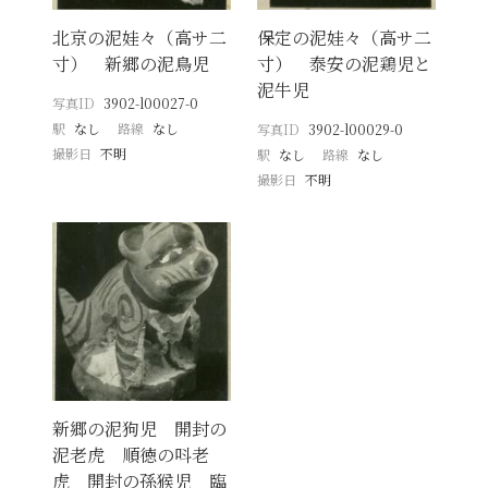
北京の泥娃々（高サ二
保定の泥娃々（高サ二
寸） 新郷の泥鳥児
寸） 泰安の泥鶏児と
泥牛児
写真ID
3902-l00027-0
駅
なし
路線
なし
写真ID
3902-l00029-0
撮影日
不明
駅
なし
路線
なし
撮影日
不明
新郷の泥狗児 開封の
泥老虎 順徳の呌老
虎 開封の孫猴児 臨