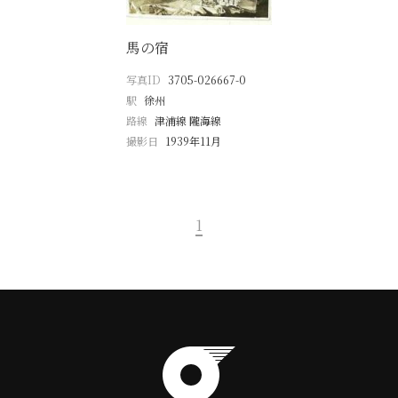
馬の宿
写真ID
3705-026667-0
駅
徐州
路線
津浦線 隴海線
撮影日
1939年11月
1