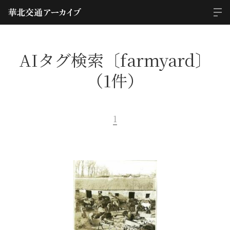
AIタグ検索〔farmyard〕
（1件）
1