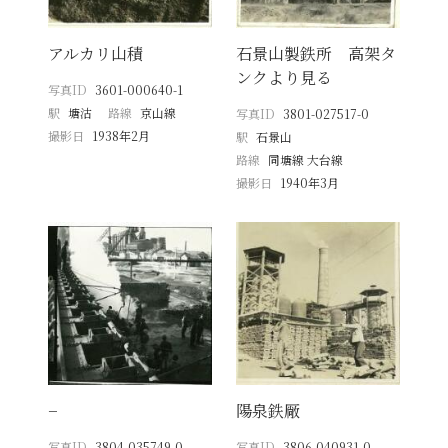
アルカリ山積
石景山製鉄所 高架タ
ンクより見る
写真ID
3601-000640-1
駅
塘沽
路線
京山線
写真ID
3801-027517-0
撮影日
1938年2月
駅
石景山
路線
同塘線 大台線
撮影日
1940年3月
−
陽泉鉄厰
写真ID
3804-035749-0
写真ID
3806-040931-0