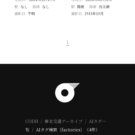
駅
なし
路線
なし
駅
陽泉
路線
石太線
撮影日
不明
撮影日
1941年10月
1
CODH
華北交通アーカイブ
AIタグ一
覧
AIタグ検索〔factories〕（4件）