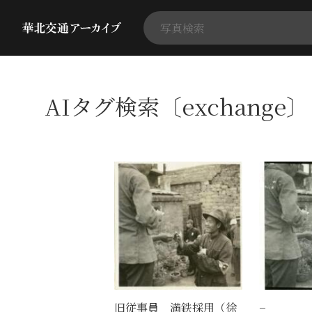
AIタグ検索〔exchange
旧従事員 満鉄採用（徐
−