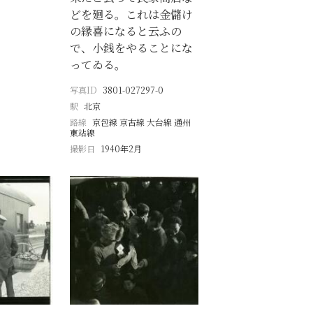
どを廻る。これは金儲け
の縁喜になると云ふの
で、小銭をやることにな
ってゐる。
写真ID
3801-027297-0
駅
北京
路線
京包線 京古線 大台線 通州
東站線
撮影日
1940年2月