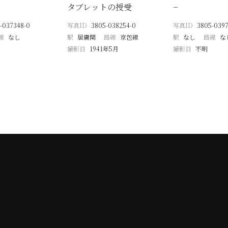
タブレットの授受
−
-037348-0
写真ID
3805-038254-0
写真ID
3805-0397
線
なし
駅
居庸関
路線
京包線
駅
なし
路線
な
撮影日
1941年5月
撮影日
不明