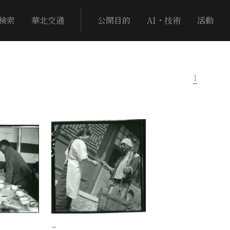
検索
華北交通
公開目的
AI・技術
活動
1
−