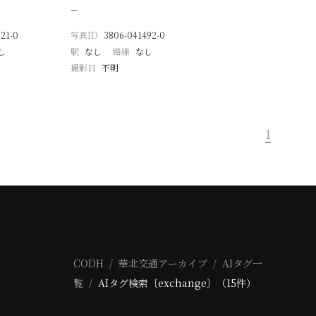
−
21-0
写真ID
3806-041492-0
し
駅
なし
路線
なし
撮影日
不明
1
CODH
華北交通アーカイブ
AIタグ一
覧
AIタグ検索〔exchange〕（15件）