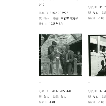
州）
写真ID
3602
駅
なし
路
写真ID
3602-003972-1
撮影日
不明
駅
徐州
路線
津浦線 隴海線
撮影日
1938年6月
−
−
写真ID
3703-020584-0
写真ID
3704
駅
なし
路線
なし
駅
なし
路
撮影日
不明
撮影日
不明