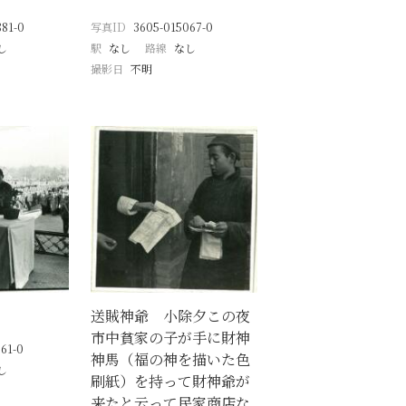
81-0
写真ID
3605-015067-0
し
駅
なし
路線
なし
撮影日
不明
送賊神爺 小除夕この夜
市中貧家の子が手に財神
61-0
神馬（福の神を描いた色
し
刷紙）を持って財神爺が
来たと云って民家商店な