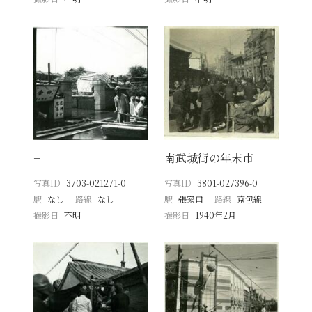
−
南武城街の年末市
写真ID
3703-021271-0
写真ID
3801-027396-0
駅
なし
路線
なし
駅
張家口
路線
京包線
撮影日
不明
撮影日
1940年2月