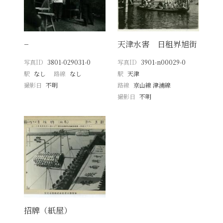
−
天津水害 日租界旭街
写真ID
3801-029031-0
写真ID
3901-n00029-0
駅
なし
路線
なし
駅
天津
撮影日
不明
路線
京山線 津浦線
撮影日
不明
招牌（紙屋）