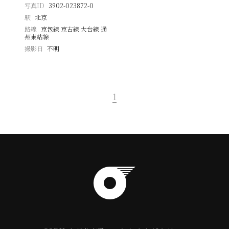
写真ID
3902-023872-0
駅
北京
路線
京包線 京古線 大台線 通
州東站線
撮影日
不明
1