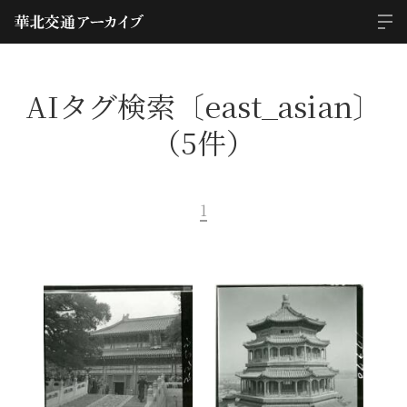
AIタグ検索〔east_asian〕
（5件）
1