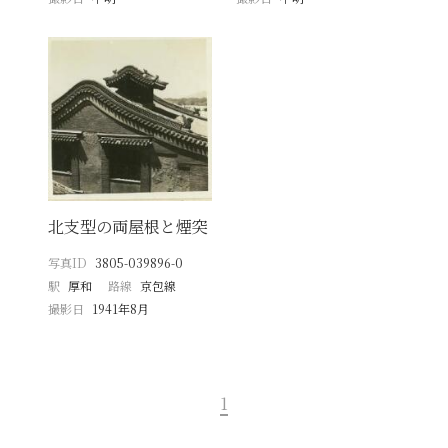
北支型の両屋根と煙突
写真ID
3805-039896-0
駅
厚和
路線
京包線
撮影日
1941年8月
1