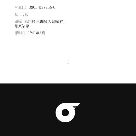
写真ID
3805-038756-0
駅
北京
路線
京包線 京古線 大台線 通
州東站線
撮影日
1941年6月
1