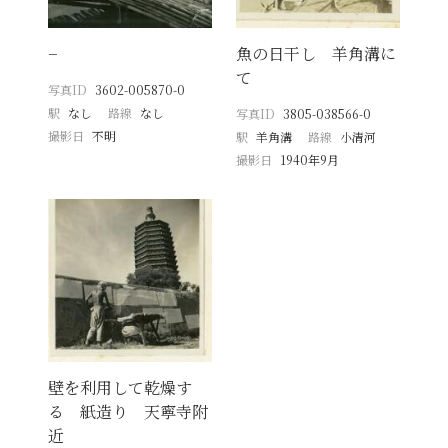
−
魚の日干し 羊角溝に
て
写真ID
3602-005870-0
駅
なし
路線
なし
写真ID
3805-038566-0
撮影日
不明
駅
羊角溝
路線
小清河
撮影日
1940年9月
壁を利用して乾燥す
る 紙造り 天寧寺附
近