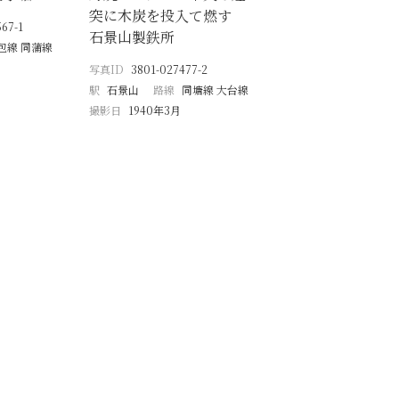
突に木炭を投入て燃す
67-1
石景山製鉄所
包線 同蒲線
写真ID
3801-027477-2
駅
石景山
路線
同塘線 大台線
撮影日
1940年3月