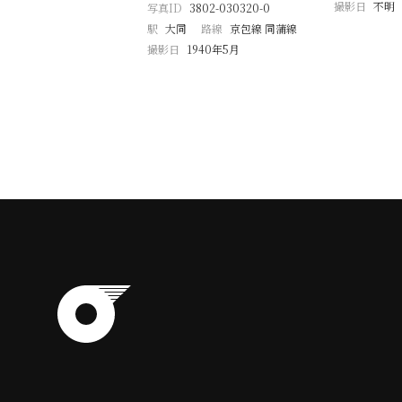
撮影日
不明
写真ID
3802-030320-0
駅
大同
路線
京包線 同蒲線
撮影日
1940年5月