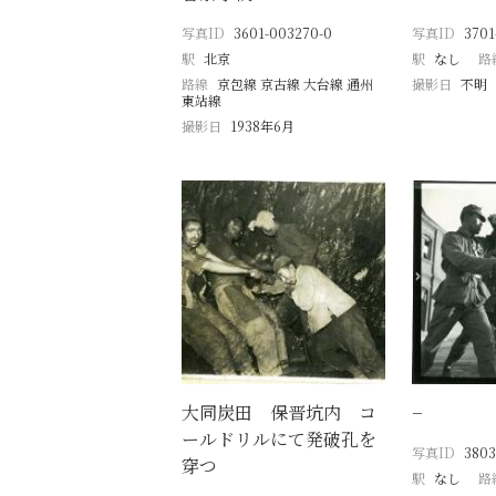
写真ID
3601-003270-0
写真ID
3701
駅
北京
駅
なし
路
路線
京包線 京古線 大台線 通州
撮影日
不明
東站線
撮影日
1938年6月
大同炭田 保晋坑内 コ
−
ールドリルにて発破孔を
写真ID
3803
穿つ
駅
なし
路