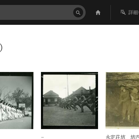
詳細
件）
−
永定荘坑 坑