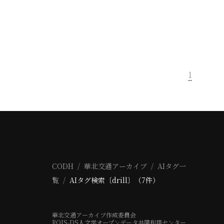
1
CODH
華北交通アーカイブ
AIタグ一
覧
AIタグ検索〔drill〕（7件）
華北交通アーカイブ作成委員会
ROIS-DS人文学オープンデータ共同利用センター