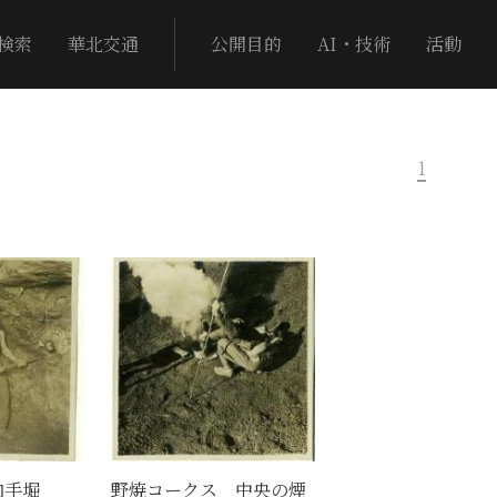
検索
華北交通
公開目的
AI・技術
活動
1
内手堀
野焼コークス 中央の煙