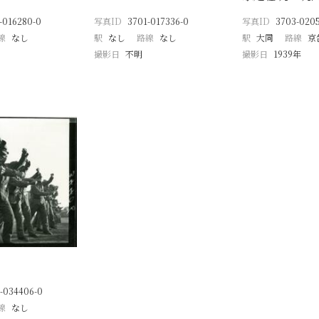
-016280-0
写真ID
3701-017336-0
写真ID
3703-0205
線
なし
駅
なし
路線
なし
駅
大同
路線
京
撮影日
不明
撮影日
1939年
-034406-0
線
なし