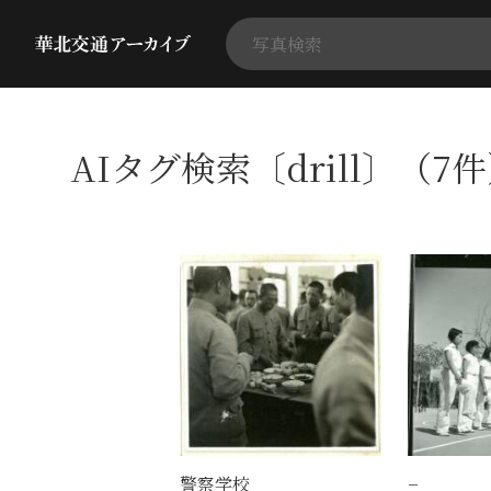
AIタグ検索〔drill〕（7
警察学校
−