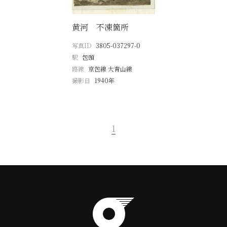
黄河 不凍箇所
写真ID
3805-037297-0
駅
包頭
路線
京包線 大青山線
撮影日
1940年
1