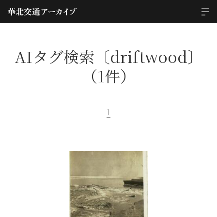
AIタグ検索〔driftwood〕
（1件）
1