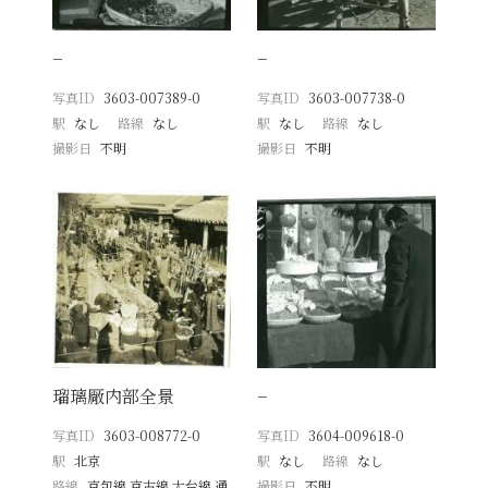
−
−
写真ID
3603-007389-0
写真ID
3603-007738-0
駅
なし
路線
なし
駅
なし
路線
なし
撮影日
不明
撮影日
不明
瑠璃厰内部全景
−
写真ID
3603-008772-0
写真ID
3604-009618-0
駅
北京
駅
なし
路線
なし
路線
京包線 京古線 大台線 通
撮影日
不明