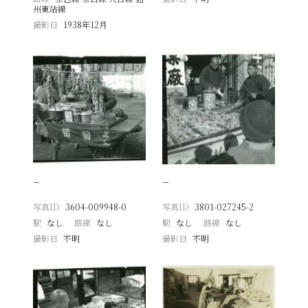
州東站線
撮影日
1938年12月
−
−
写真ID
3604-009948-0
写真ID
3801-027245-2
駅
なし
路線
なし
駅
なし
路線
なし
撮影日
不明
撮影日
不明