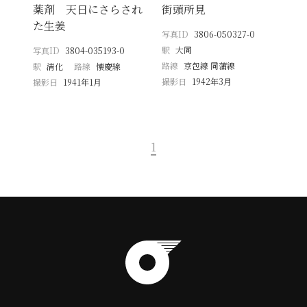
薬剤 天日にさらされ
街頭所見
た生姜
写真ID
3806-050327-0
駅
大同
写真ID
3804-035193-0
路線
京包線 同蒲線
駅
清化
路線
懐慶線
撮影日
1942年3月
撮影日
1941年1月
1