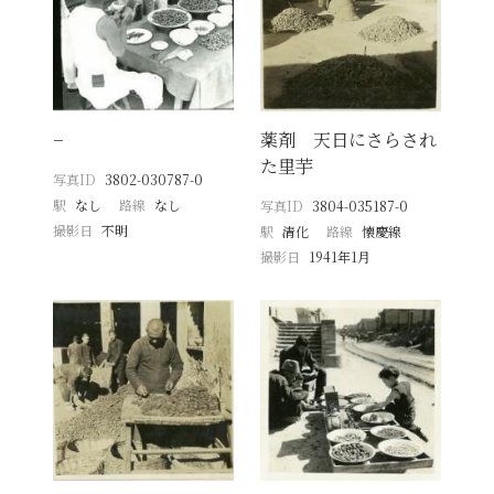
−
薬剤 天日にさらされ
た里芋
写真ID
3802-030787-0
駅
なし
路線
なし
写真ID
3804-035187-0
撮影日
不明
駅
清化
路線
懐慶線
撮影日
1941年1月