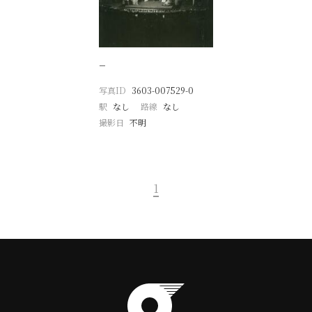
−
写真ID
3603-007529-0
駅
なし
路線
なし
撮影日
不明
1