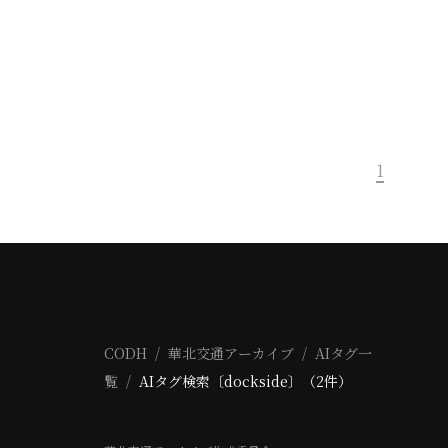
1
CODH
華北交通アーカイブ
AIタグ一
覧
AIタグ検索〔dockside〕（2件）