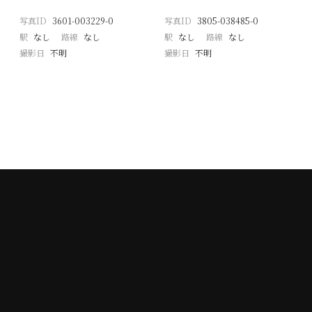
写真ID
3601-003229-0
写真ID
3805-038485-0
駅
なし
路線
なし
駅
なし
路線
なし
撮影日
不明
撮影日
不明