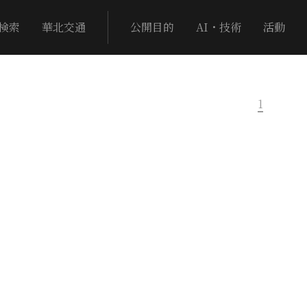
検索
華北交通
公開目的
AI・技術
活動
1