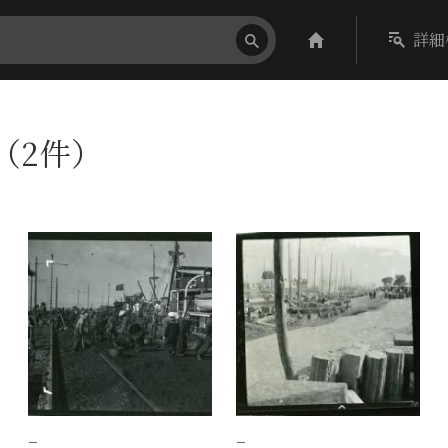
詳細
〕（2件）
−
−