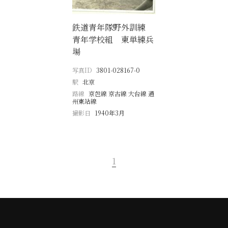
鉄道青年隊野外訓練
青年学校組 東単練兵
場
写真ID
3801-028167-0
駅
北京
路線
京包線 京古線 大台線 通
州東站線
撮影日
1940年3月
1