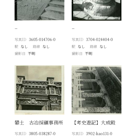
−
−
写真ID
3605-014706-0
写真ID
3704-024404-0
駅
なし
路線
なし
駅
なし
路線
なし
撮影日
不明
撮影日
不明
礬土 古冶採礦事務所
【考史遊記】大成殿
写真ID
3805-038287-0
写真ID
3902-kao131-0