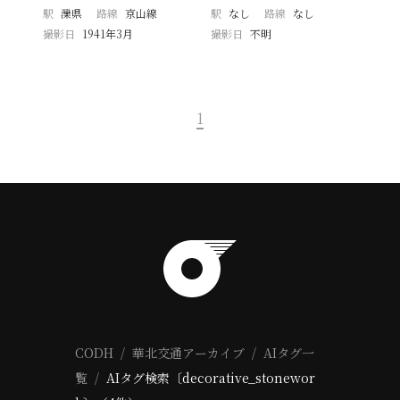
駅
灤県
路線
京山線
駅
なし
路線
なし
撮影日
1941年3月
撮影日
不明
1
CODH
華北交通アーカイブ
AIタグ一
覧
AIタグ検索〔decorative_stonewor