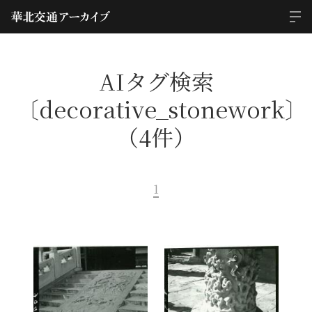
AIタグ検索
〔decorative_stonework〕
（4件）
1