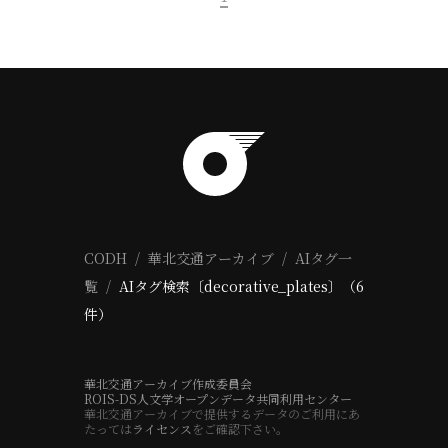
CODH
華北交通アーカイブ
AIタグ一
覧
AIタグ検索〔decorative_plates〕（6
件）
華北交通アーカイブ作成委員会
ROIS-DS人文学オープンデータ共同利用センター
華北交通アーカイブで提供するデータのご利用にあ
たっては
ライセンス
をご確認下さい。