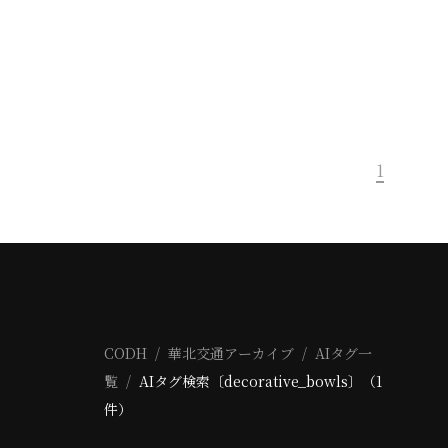
1
CODH
華北交通アーカイブ
AIタグ一
覧
AIタグ検索〔decorative_bowls〕（1
件）