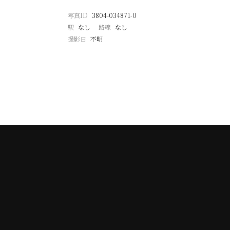
写真ID
3804-034871-0
駅
なし
路線
なし
撮影日
不明