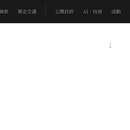
検索
華北交通
公開目的
AI・技術
活動
1