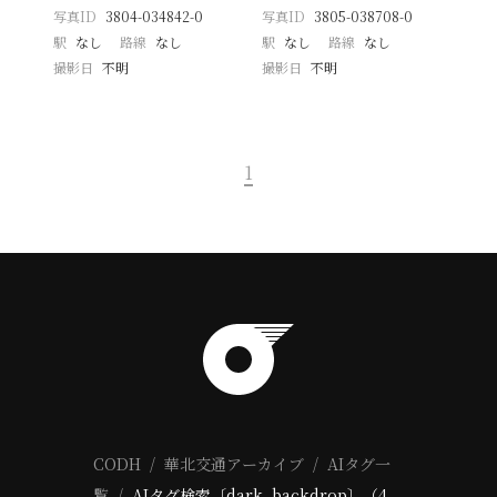
写真ID
3804-034842-0
写真ID
3805-038708-0
駅
なし
路線
なし
駅
なし
路線
なし
撮影日
不明
撮影日
不明
1
CODH
華北交通アーカイブ
AIタグ一
覧
AIタグ検索〔dark_backdrop〕（4