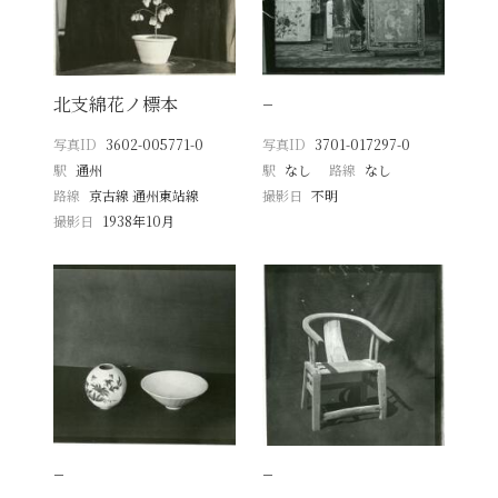
北支綿花ノ標本
−
写真ID
3602-005771-0
写真ID
3701-017297-0
駅
通州
駅
なし
路線
なし
路線
京古線 通州東站線
撮影日
不明
撮影日
1938年10月
−
−