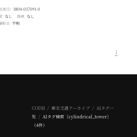
写真ID
3804-037091-0
駅
なし
路線
なし
撮影日
不明
1
CODH
華北交通アーカイブ
AIタグ一
覧
AIタグ検索〔cylindrical_tower〕
（4件）