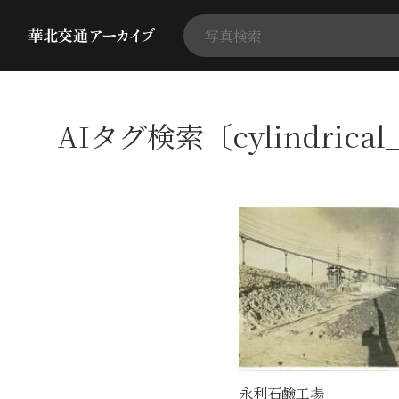
AIタグ検索〔cylindrica
永利石鹼工場