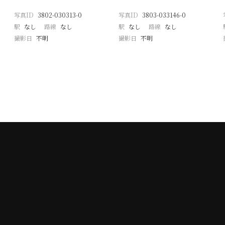
写真ID
3802-030313-0
写真ID
3803-033146-0
駅
なし
路線
なし
駅
なし
路線
なし
撮影日
不明
撮影日
不明