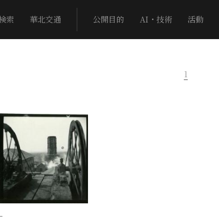
検索
華北交通
公開目的
AI・技術
活動
1
−