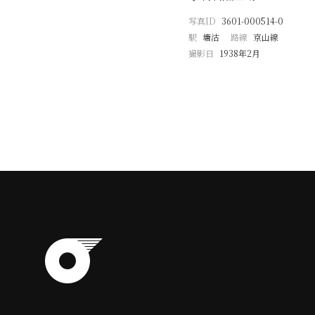
写真ID
3601-000514-0
駅
塘沽
路線
京山線
撮影日
1938年2月