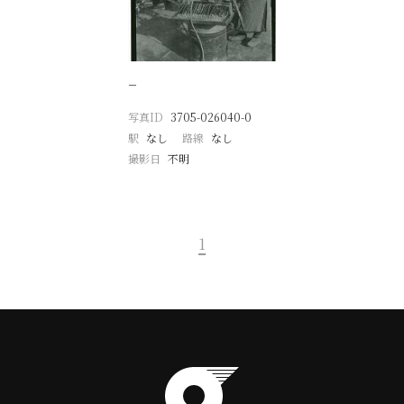
−
写真ID
3705-026040-0
駅
なし
路線
なし
撮影日
不明
1