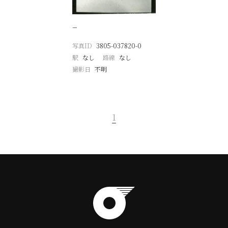
−
写真ID
3805-037820-0
駅
なし
路線
なし
撮影日
不明
1