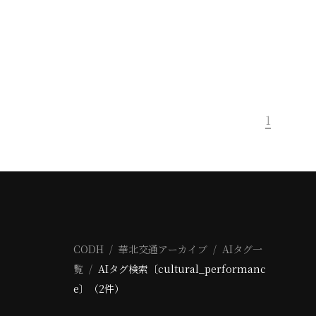
1
CODH
華北交通アーカイブ
AIタグ一
覧
AIタグ検索〔cultural_performanc
e〕（2件）