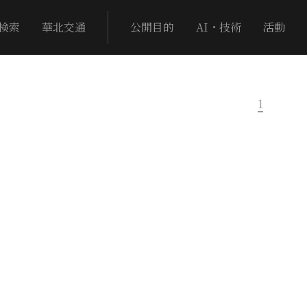
検索
華北交通
公開目的
AI・技術
活動
1