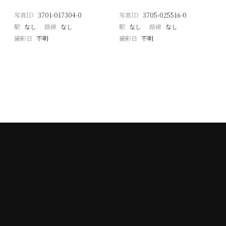
写真ID
3701-017304-0
写真ID
3705-025516-0
駅
なし
路線
なし
駅
なし
路線
なし
撮影日
不明
撮影日
不明