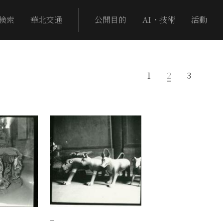
検索
華北交通
公開目的
AI・技術
活動
1
2
3
−