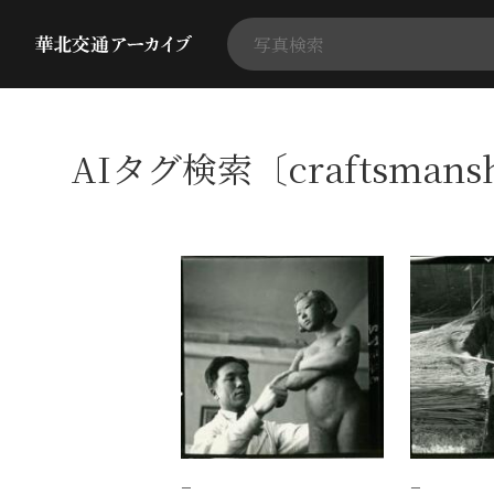
AIタグ検索〔craftsman
−
−