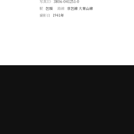
写真ID
3806-041251-0
駅
包頭
路線
京包線 大青山線
撮影日
1941年