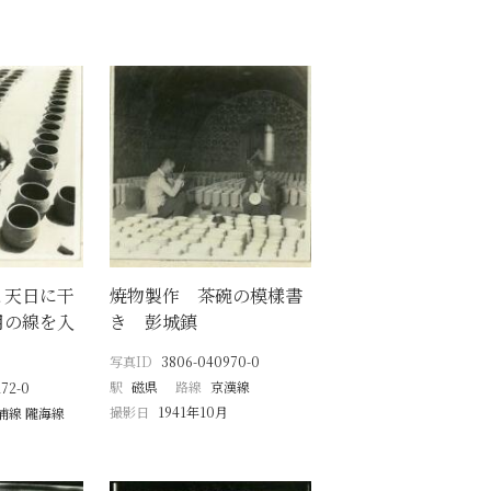
と天日に干
焼物製作 茶碗の模樣書
用の線を入
き 彭城鎮
３
写真ID
3806-040970-0
駅
磁県
路線
京漢線
72-0
撮影日
1941年10月
浦線 隴海線