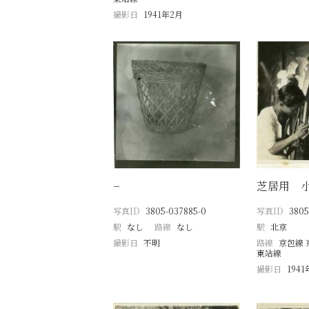
撮影日
1941年2月
−
芝居用 
写真ID
3805-037885-0
写真ID
3805
駅
なし
路線
なし
駅
北京
撮影日
不明
路線
京包線 
東站線
撮影日
194