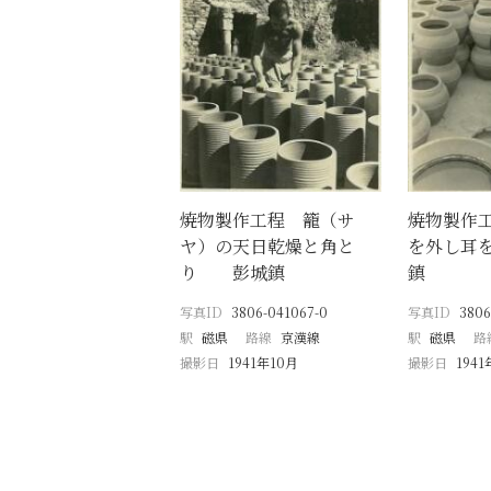
焼物製作工程 籠（サ
焼物製作
ヤ）の天日乾燥と角と
を外し耳
り 彭城鎮
鎮
写真ID
3806-041067-0
写真ID
3806
駅
磁県
路線
京漢線
駅
磁県
路
撮影日
1941年10月
撮影日
1941