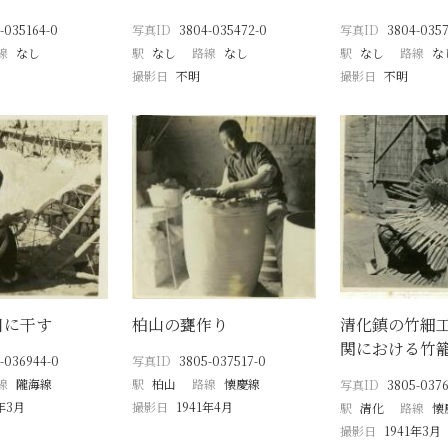
-035164-0
写真ID
3804-035472-0
写真ID
3804-035
線
なし
駅
なし
路線
なし
駅
なし
路線
な
撮影日
不明
撮影日
不明
日に干す
柏山の甕作り
清化鎮の竹細
関における竹
-036944-0
写真ID
3805-037517-0
線
隴海線
駅
柏山
路線
懐慶線
写真ID
3805-0376
1年3月
撮影日
1941年4月
駅
清化
路線
懐
撮影日
1941年3月