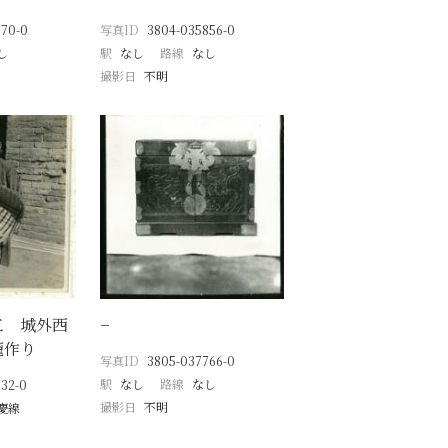
770-0
写真ID
3804-035856-0
し
駅
なし
路線
なし
撮影日
不明
工 城外西
−
籠作り
写真ID
3805-037766-0
駅
なし
路線
なし
32-0
撮影日
不明
慶線