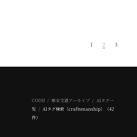
1
2
3
CODH
華北交通アーカイブ
AIタグ一
覧
AIタグ検索〔craftsmanship〕（42
件）