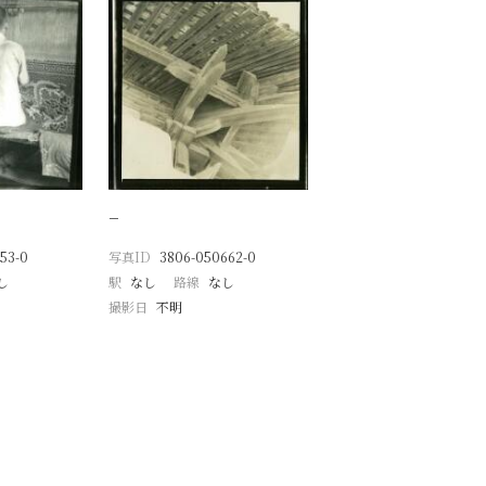
−
53-0
写真ID
3806-050662-0
し
駅
なし
路線
なし
撮影日
不明