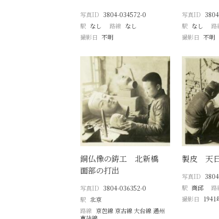
写真ID
3804-034572-0
写真ID
3804
駅
なし
路線
なし
駅
なし
路
撮影日
不明
撮影日
不明
銅仏像の鋳工 北新橋
製皮 天
面部の打出
写真ID
3804
駅
商邱
路
写真ID
3804-036352-0
撮影日
194
駅
北京
路線
京包線 京古線 大台線 通州
東站線