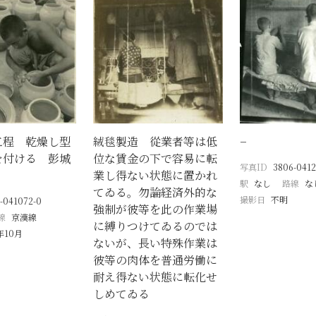
工程 乾燥し型
絨毯製造 從業者等は低
−
を付ける 彭城
位な賃金の下で容易に転
写真ID
3806-0412
業し得ない状態に置かれ
駅
なし
路線
な
てゐる。勿論経済外的な
撮影日
不明
-041072-0
強制が彼等を此の作業場
線
京漢線
に縛りつけてゐるのでは
年10月
ないが、長い特殊作業は
彼等の肉体を普通労働に
耐え得ない状態に転化せ
しめてゐる