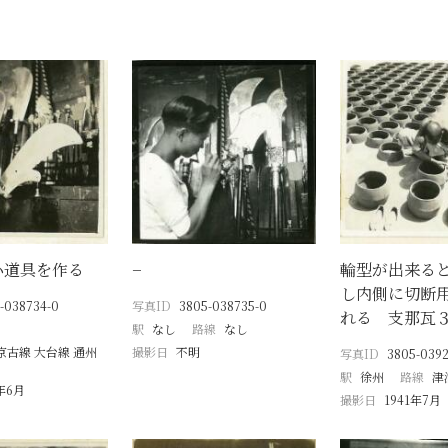
小道具を作る
−
輪型が出来る
し内側に切断
-038734-0
写真ID
3805-038735-0
れる 支那瓦
駅
なし
路線
なし
京古線 大台線 通州
撮影日
不明
写真ID
3805-0392
駅
徐州
路線
津
1年6月
撮影日
1941年7月