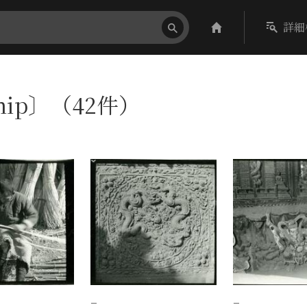
詳細
ship〕（42件）
−
−