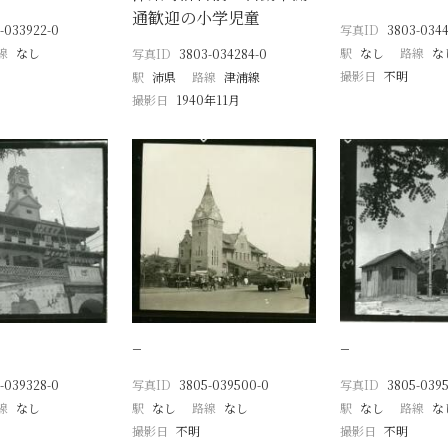
通歓迎の小学児童
-033922-0
写真ID
3803-0344
線
なし
駅
なし
路線
な
写真ID
3803-034284-0
撮影日
不明
駅
沛県
路線
津浦線
撮影日
1940年11月
−
−
-039328-0
写真ID
3805-039500-0
写真ID
3805-039
線
なし
駅
なし
路線
なし
駅
なし
路線
な
撮影日
不明
撮影日
不明