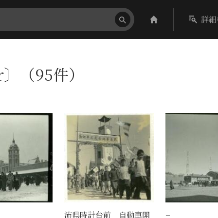
詳細
er〕（95件）
沛県時計台前 自動車開
−