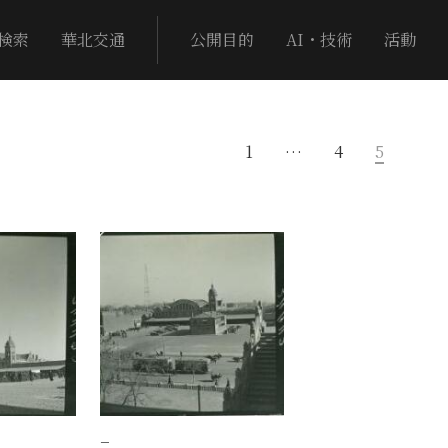
検索
華北交通
公開目的
AI・技術
活動
1
…
4
5
−