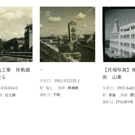
軌工事 狭軌最
−
【貝塚写真】
走る
街 山東
写真ID
3902-023315-1
駅
なし
路線
津浦線
-024304-0
写真ID
3902-bei0
撮影日
不明
線
石太線
駅
青島
路線
膠
撮影日
1936年9月