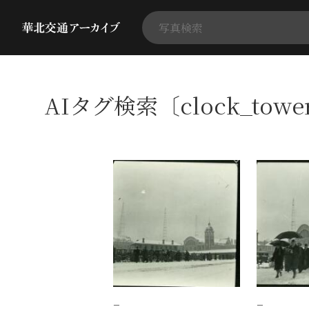
AIタグ検索〔clock_tow
−
−