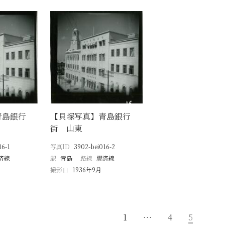
青島銀行
【貝塚写真】青島銀行
街 山東
16-1
写真ID
3902-bei016-2
済線
駅
青島
路線
膠済線
撮影日
1936年9月
1
…
4
5