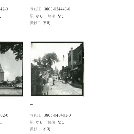
42-0
写真ID
3803-034443-0
し
駅
なし
路線
なし
撮影日
不明
−
502-0
写真ID
3806-040403-0
し
駅
なし
路線
なし
撮影日
不明