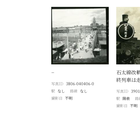
−
石太線改
終列車は
写真ID
3806-040406-0
駅
なし
路線
なし
写真ID
3901
撮影日
不明
駅
陽泉
路
撮影日
不明