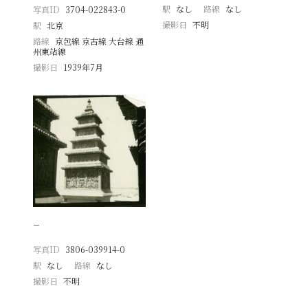
駅
なし
路線
なし
写真ID
3704-022843-0
撮影日
不明
駅
北京
路線
京包線 京古線 大台線 通
州東站線
撮影日
1939年7月
−
写真ID
3806-039914-0
駅
なし
路線
なし
撮影日
不明