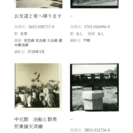
お友達と家へ帰ります
−
写真ID
3602-005717-0
写真ID
3701-016096-0
駅
北京
駅
なし
路線
なし
路線
京包線 京古線 大台線 通
撮影日
不明
州東站線
撮影日
1938年3月
中元節 法船と群衆
−
於東嶽天斉廟
写真ID
3803-032736-0