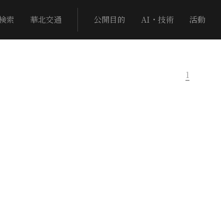
検索
華北交通
公開目的
AI・技術
活動
1