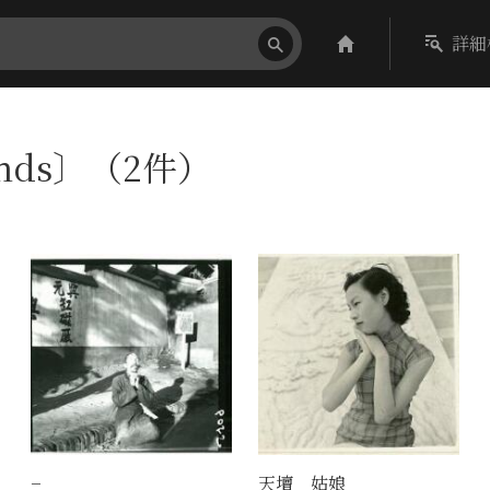
詳細
ands〕（2件）
−
天壇 姑娘