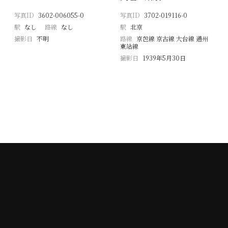
写真ID
3602-006055-0
写真ID
3702-019116-0
駅
なし
路線
なし
駅
北京
撮影日
不明
路線
京包線 京古線 大台線 通州
東站線
撮影日
1939年5月30日