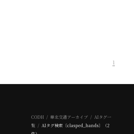
1
CODH
華北交通アーカイブ
AIタグ一
覧
AIタグ検索〔clasped_hands〕（2
件）