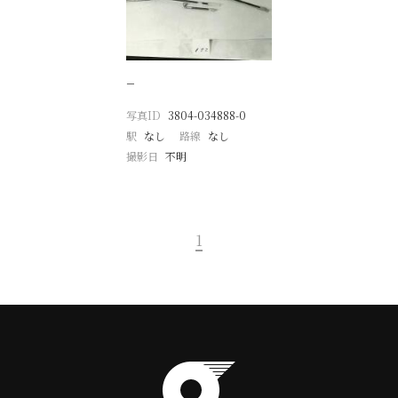
−
写真ID
3804-034888-0
駅
なし
路線
なし
撮影日
不明
1