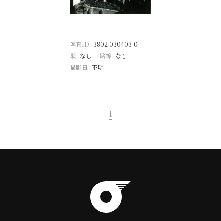
−
写真ID
3802-030403-0
駅
なし
路線
なし
撮影日
不明
1