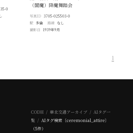
（閻魔）降魔舞踏会
35-0
し
写真ID
3705-025503-0
駅
多倫
路線
なし
撮影日
1939年9月
1
CODH
華北交通アーカイブ
AIタグ一
覧
AIタグ検索〔ceremonial_attire〕
（5件）