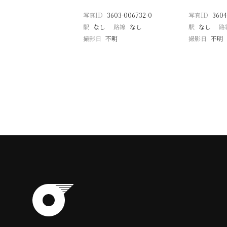
写真ID
3603-006732-0
写真ID
3604
駅
なし
路線
なし
駅
なし
路
撮影日
不明
撮影日
不明