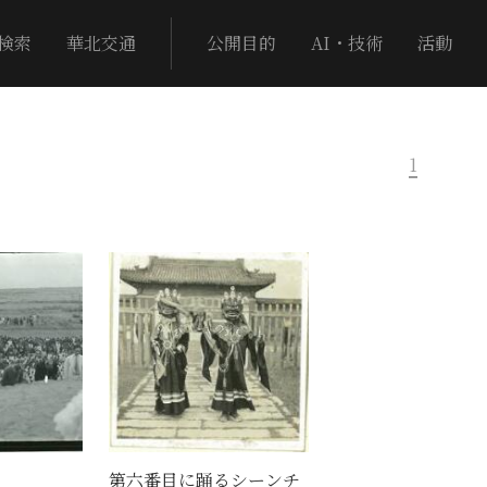
検索
華北交通
公開目的
AI・技術
活動
1
第六番目に踊るシーンチ