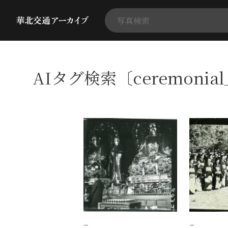
AIタグ検索〔ceremonial
−
−