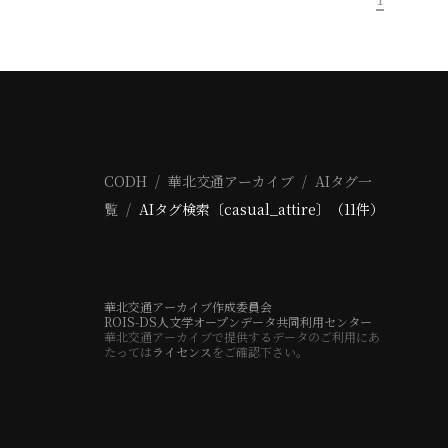
CODH
華北交通アーカイブ
AIタグ一
覧
AIタグ検索〔casual_attire〕（11件）
華北交通アーカイブ作成委員会
ROIS-DS人文学オープンデータ共同利用センター
華北交通アーカイブで提供するデータのご利用にあ
たっては
ライセンス
をご確認下さい。