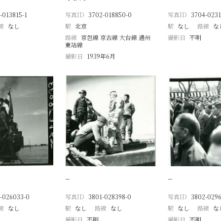
-013815-1
写真ID
3702-018850-0
写真ID
3704-0231
線
なし
駅
北京
駅
なし
路線
な
路線
京包線 京古線 大台線 通州
撮影日
不明
東站線
撮影日
1939年6月
−
−
-026033-0
写真ID
3801-028398-0
写真ID
3802-0296
線
なし
駅
なし
路線
なし
駅
なし
路線
な
撮影日
不明
撮影日
不明