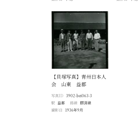
【貝塚写真】青州日本人
会 山東 益都
写真ID
3902-bei063-3
駅
益都
路線
膠済線
撮影日
1936年9月