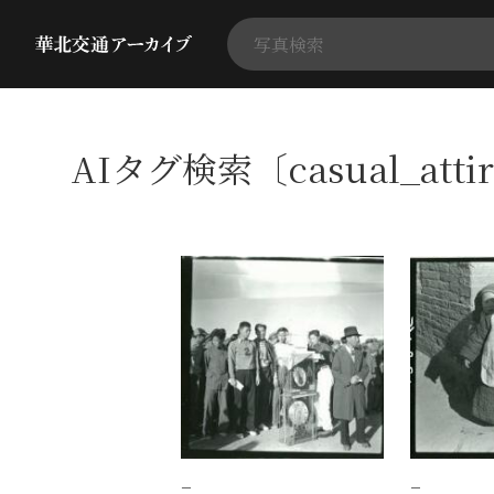
AIタグ検索〔casual_att
−
−