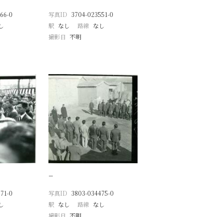
66-0
写真ID
3704-023551-0
し
駅
なし
路線
なし
撮影日
不明
−
71-0
写真ID
3803-034475-0
し
駅
なし
路線
なし
撮影日
不明