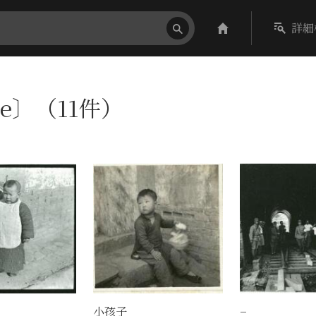
詳細
ire〕（11件）
小孩子
−