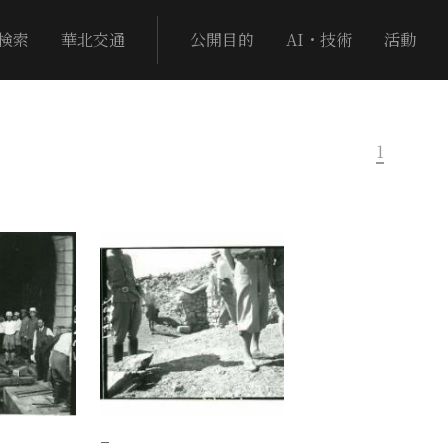
検索
華北交通
公開目的
AI・技術
活動
1
−