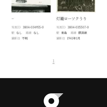
−
灯籠ローソクうり
写真ID
3804-034955-0
写真ID
3804-035507-0
駅
なし
路線
なし
駅
青島
路線
膠済線
撮影日
不明
撮影日
1941年1月
1