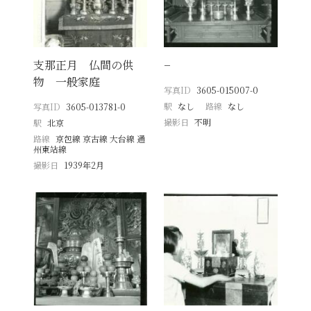
支那正月 仏間の供
−
物 一般家庭
写真ID
3605-015007-0
駅
なし
路線
なし
写真ID
3605-013781-0
撮影日
不明
駅
北京
路線
京包線 京古線 大台線 通
州東站線
撮影日
1939年2月