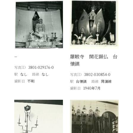
−
羅睺寺 開花顕仏 台
懐鎮
写真ID
3801-029176-0
駅
なし
路線
なし
写真ID
3802-030854-0
撮影日
不明
駅
台懐鎮
路線
同蒲線
撮影日
1940年7月