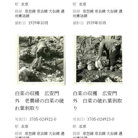
駅
北京
駅
北京
路線
京包線 京古線 大台線 通
路線
京包線 京古線 大台線 通
州東站線
州東站線
撮影日
1939年10月
撮影日
1939年10月
白菜の収穫 広安門
白菜の収穫 広安門
外 老農婦の白菜の破
外 白菜の破れ葉剥取
れ葉剥取り
り
写真ID
3705-024922-0
写真ID
3705-024923-0
駅
北京
駅
北京
路線
京包線 京古線 大台線 通
路線
京包線 京古線 大台線 通
州東站線
州東站線