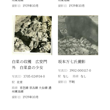
撮影日
1939年10月
撮影日
1939年10月
白菜の収穫 広安門
坂本万七氏撮影
外 白菜畠の少女
写真ID
3902-000117-0
駅
なし
路線
なし
写真ID
3705-024934-0
撮影日
不明
駅
北京
路線
京包線 京古線 大台線 通
州東站線
撮影日
1939年10月