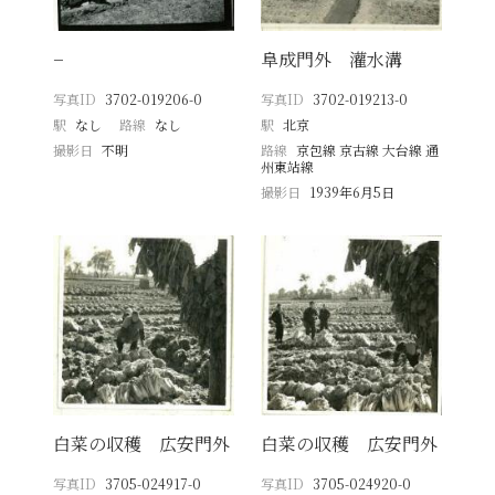
−
阜成門外 灌水溝
写真ID
3702-019206-0
写真ID
3702-019213-0
駅
なし
路線
なし
駅
北京
撮影日
不明
路線
京包線 京古線 大台線 通
州東站線
撮影日
1939年6月5日
白菜の収穫 広安門外
白菜の収穫 広安門外
写真ID
3705-024917-0
写真ID
3705-024920-0