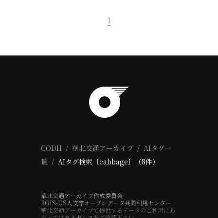
1
CODH
華北交通アーカイブ
AIタグ一
覧
AIタグ検索〔cabbage〕（8件）
華北交通アーカイブ作成委員会
ROIS-DS人文学オープンデータ共同利用センター
華北交通アーカイブで提供するデータのご利用にあ
たっては
ライセンス
をご確認下さい。