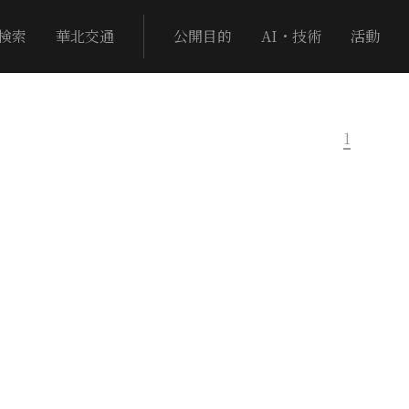
検索
華北交通
公開目的
AI・技術
活動
1