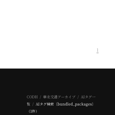
1
CODH
華北交通アーカイブ
AIタグ一
覧
AIタグ検索〔bundled_packages〕
（1件）