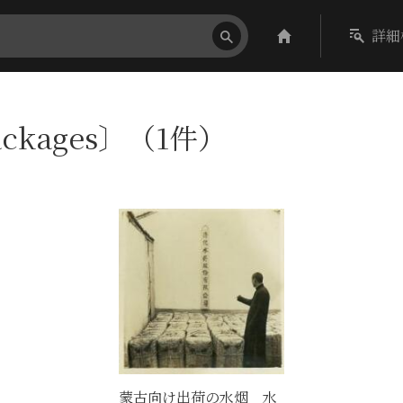
詳細
ackages〕（1件）
蒙古向け出荷の水烟 水