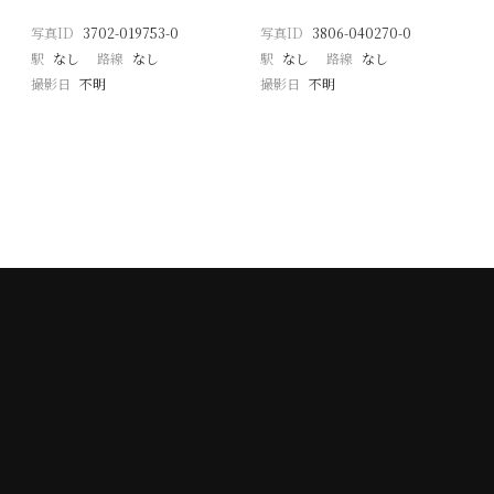
写真ID
3702-019753-0
写真ID
3806-040270-0
駅
なし
路線
なし
駅
なし
路線
なし
撮影日
不明
撮影日
不明