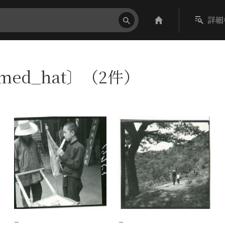
詳細
mmed_hat〕（2件）
−
−