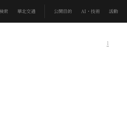
検索
華北交通
公開目的
AI・技術
活動
1