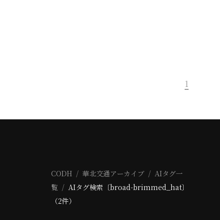
1
CODH
華北交通アーカイブ
AIタグ一
覧
AIタグ検索〔broad-brimmed_hat〕
（2件）