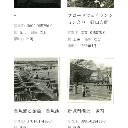
−
ブロードウェイマンシ
ョンより 虹口方面
写真ID
3602-005296-0
駅
なし
路線
なし
写真ID
3701-015875-0
撮影日
不明
駅
上海
路線
なし
撮影日
1939年4月
金魚甕と金魚 金魚池
新城門橋上 城内
写真ID
3701-017436-0
写真ID
3801-028433-0
駅
北京
駅
済南