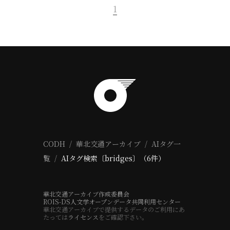
1
CODH
華北交通アーカイブ
AIタグ一
覧
AIタグ検索〔bridges〕（6件）
華北交通アーカイブ作成委員会
ROIS-DS人文学オープンデータ共同利用センター
華北交通アーカイブで提供するデータのご利用にあ
たっては
ライセンス
をご確認下さい。