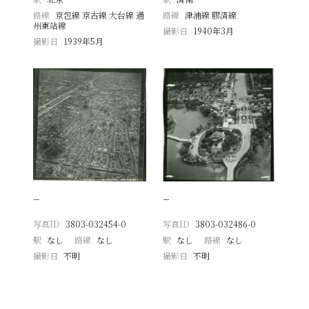
路線
京包線 京古線 大台線 通
路線
津浦線 膠済線
州東站線
撮影日
1940年3月
撮影日
1939年5月
−
−
写真ID
3803-032454-0
写真ID
3803-032486-0
駅
なし
路線
なし
駅
なし
路線
なし
撮影日
不明
撮影日
不明