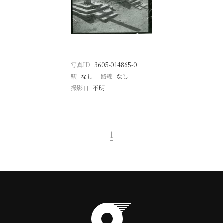
−
写真ID
3605-014865-0
駅
なし
路線
なし
撮影日
不明
1