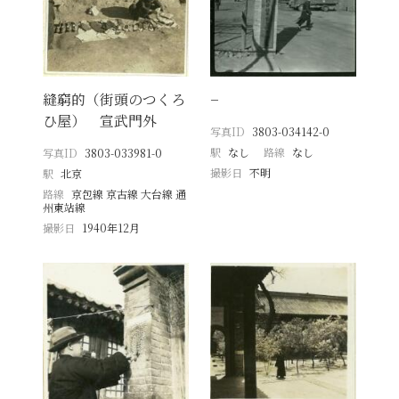
縫窮的（街頭のつくろ
−
ひ屋） 宣武門外
写真ID
3803-034142-0
駅
なし
路線
なし
写真ID
3803-033981-0
撮影日
不明
駅
北京
路線
京包線 京古線 大台線 通
州東站線
撮影日
1940年12月