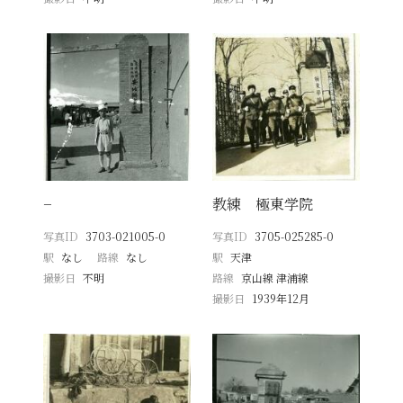
−
教練 極東学院
写真ID
3703-021005-0
写真ID
3705-025285-0
駅
なし
路線
なし
駅
天津
撮影日
不明
路線
京山線 津浦線
撮影日
1939年12月