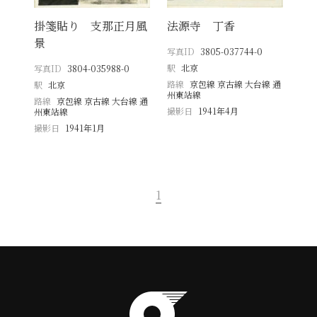
掛箋貼り 支那正月風
法源寺 丁香
景
写真ID
3805-037744-0
駅
北京
写真ID
3804-035988-0
路線
京包線 京古線 大台線 通
駅
北京
州東站線
路線
京包線 京古線 大台線 通
撮影日
1941年4月
州東站線
撮影日
1941年1月
1