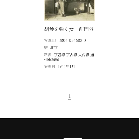
胡琴を弾く女 前門外
写真ID
3804-034682-0
駅
北京
路線
京包線 京古線 大台線 通
州東站線
撮影日
1941年1月
1