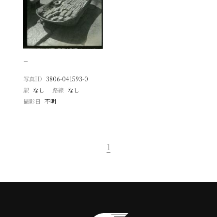
−
写真ID
3806-041593-0
駅
なし
路線
なし
撮影日
不明
1