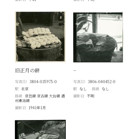
旧正月の餅
−
写真ID
3804-035975-0
写真ID
3806-040452-0
駅
北京
駅
なし
路線
なし
路線
京包線 京古線 大台線 通
撮影日
不明
州東站線
撮影日
1941年1月