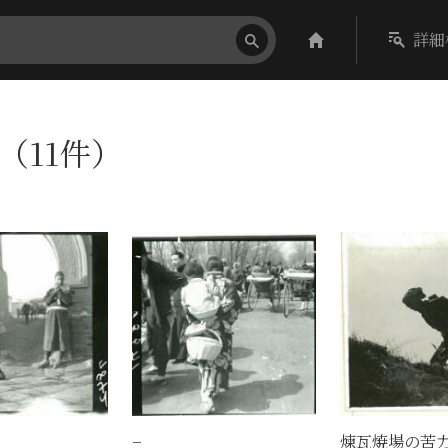
詳細
〕（11件）
−
煉瓦焼場の苦