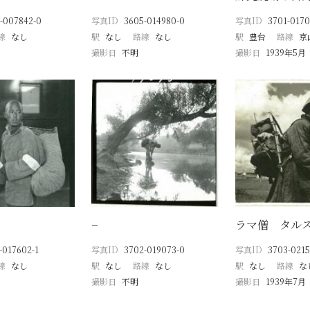
-007842-0
写真ID
3605-014980-0
写真ID
3701-0170
線
なし
駅
なし
路線
なし
駅
豊台
路線
京
撮影日
不明
撮影日
1939年5月
−
ラマ僧 タル
-017602-1
写真ID
3702-019073-0
写真ID
3703-0215
線
なし
駅
なし
路線
なし
駅
なし
路線
な
撮影日
不明
撮影日
1939年7月