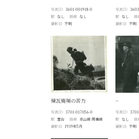
写真ID
3601-001918-0
写真ID
3603
駅
なし
路線
なし
駅
なし
路
撮影日
不明
撮影日
不明
煉瓦焼場の苦力
−
写真ID
3701-017056-0
写真ID
3701
駅
豊台
路線
京山線 同塘線
駅
なし
路
撮影日
1939年5月
撮影日
不明