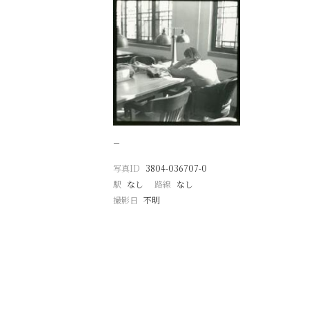
−
写真ID
3804-036707-0
駅
なし
路線
なし
撮影日
不明