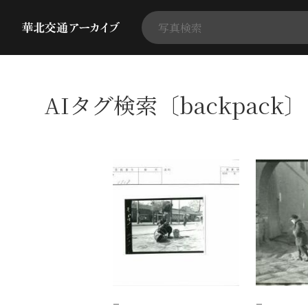
AIタグ検索〔backpack
−
−