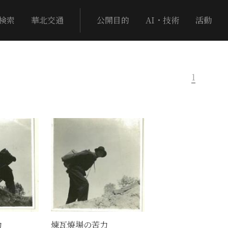
検索
華北交通
公開目的
AI・技術
活動
1
力
煉瓦焼場の苦力