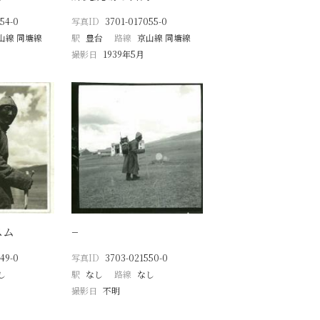
54-0
写真ID
3701-017055-0
山線 同塘線
駅
豊台
路線
京山線 同塘線
撮影日
1939年5月
スム
−
49-0
写真ID
3703-021550-0
し
駅
なし
路線
なし
撮影日
不明