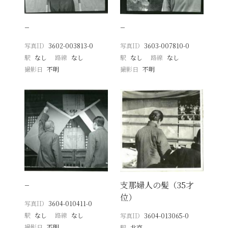
−
−
写真ID
3602-003813-0
写真ID
3603-007810-0
駅
なし
路線
なし
駅
なし
路線
なし
撮影日
不明
撮影日
不明
−
支那婦人の髪（35才
位）
写真ID
3604-010411-0
駅
なし
路線
なし
写真ID
3604-013065-0
撮影日
不明
駅
北京