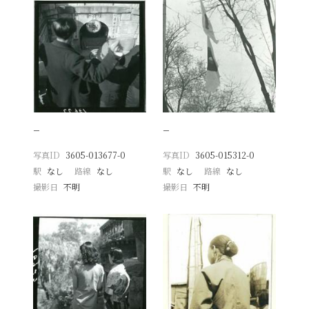
−
−
写真ID
3605-013677-0
写真ID
3605-015312-0
駅
なし
路線
なし
駅
なし
路線
なし
撮影日
不明
撮影日
不明