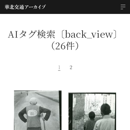
AIタグ検索〔back_view〕
（26件）
1
2