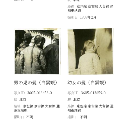
路線
京包線 京古線 大台線 通
州東站線
撮影日
1939年2月
男の児の髪（白雲観）
幼女の髪（白雲観）
写真ID
3605-013658-0
写真ID
3605-013659-0
駅
北京
駅
北京
路線
京包線 京古線 大台線 通
路線
京包線 京古線 大台線 通
州東站線
州東站線
撮影日
不明
撮影日
不明