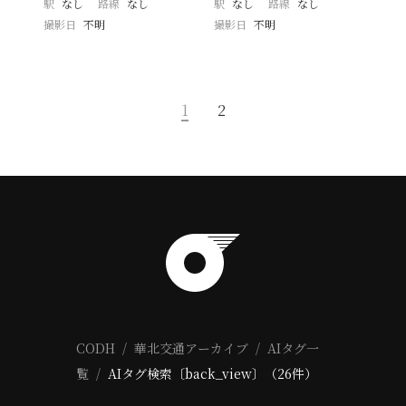
駅
なし
路線
なし
駅
なし
路線
なし
撮影日
不明
撮影日
不明
1
2
CODH
華北交通アーカイブ
AIタグ一
覧
AIタグ検索〔back_view〕（26件）