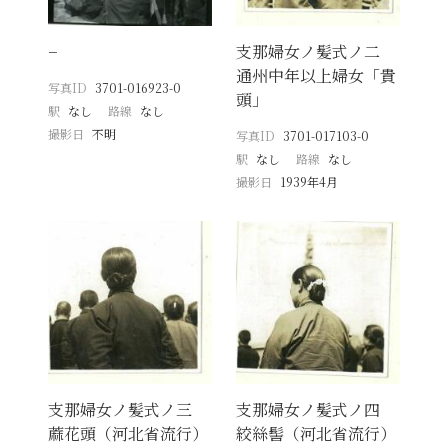
−
支那婦女ノ髪式ノ二
通州中年以上婦女「貴
写真ID
3701-016923-0
頭」
駅
なし
路線
なし
撮影日
不明
写真ID
3701-017103-0
駅
なし
路線
なし
撮影日
1939年4月
支那婦女ノ髪式ノ三
支那婦女ノ髪式ノ四
蔴花頭（河北省流行）
絞絲髻（河北省流行）