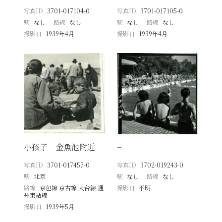
写真ID
3701-017104-0
写真ID
3701-017105-0
駅
なし
路線
なし
駅
なし
路線
なし
撮影日
1939年4月
撮影日
1939年4月
小孩子 金魚池附近
−
写真ID
3701-017457-0
写真ID
3702-019243-0
駅
北京
駅
なし
路線
なし
路線
京包線 京古線 大台線 通
撮影日
不明
州東站線
撮影日
1939年5月