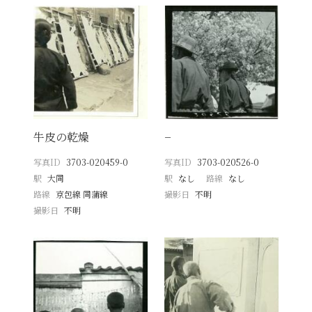
牛皮の乾燥
−
写真ID
3703-020459-0
写真ID
3703-020526-0
駅
大同
駅
なし
路線
なし
路線
京包線 同蒲線
撮影日
不明
撮影日
不明