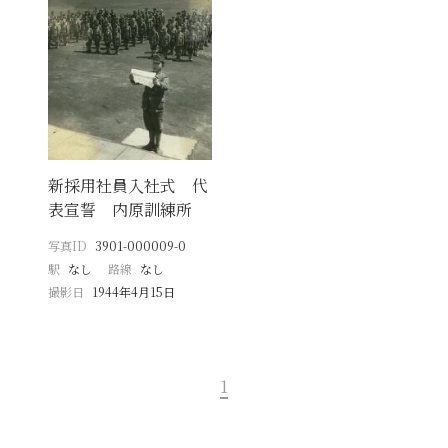
新採用社員入社式 代
表宣誓 内原訓練所
写真ID
3901-000009-0
駅
なし
路線
なし
撮影日
1944年4月15日
1