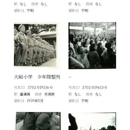
駅
なし
路線
なし
駅
なし
路線
なし
撮影日
不明
撮影日
不明
大峪小学 少年隊整列
−
写真ID
3702-019136-0
写真ID
3702-019613-0
駅
盧溝橋
路線
京漢線
駅
なし
路線
なし
撮影日
1939年5月
撮影日
不明