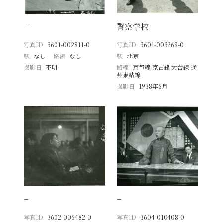
−
警察学校
写真ID
3601-002811-0
写真ID
3601-003269-0
駅
なし
路線
なし
駅
北京
撮影日
不明
路線
京包線 京古線 大台線 通
州東站線
撮影日
1938年6月
−
−
写真ID
3602-006482-0
写真ID
3604-010408-0