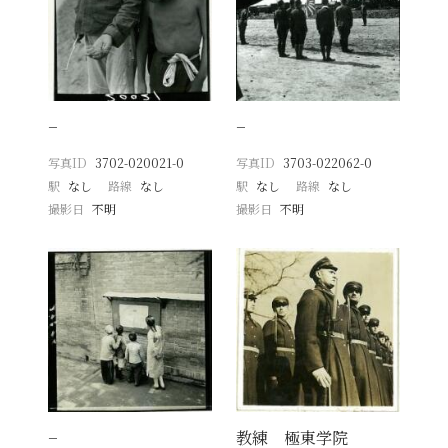
−
−
写真ID
3702-020021-0
写真ID
3703-022062-0
駅
なし
路線
なし
駅
なし
路線
なし
撮影日
不明
撮影日
不明
−
教練 極東学院