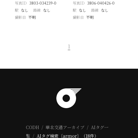
写真ID
3803-034239-0
写真ID
3806-040426-0
駅
なし
路線
なし
駅
なし
路線
なし
撮影日
不明
撮影日
不明
1
CODH
華北交通アーカイブ
AIタグ一
覧
AIタグ検索〔armor〕（18件）