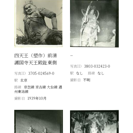
四天王（塑作）前清
−
護国寺天王殿趾東側
写真ID
3803-032423-0
駅
なし
路線
なし
写真ID
3705-024569-0
撮影日
不明
駅
北京
路線
京包線 京古線 大台線 通
州東站線
撮影日
1939年10月