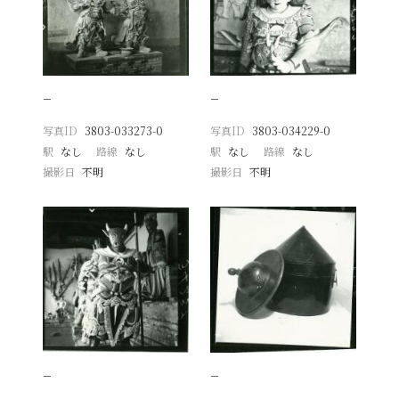
−
−
写真ID
3803-033273-0
写真ID
3803-034229-0
駅
なし
路線
なし
駅
なし
路線
なし
撮影日
不明
撮影日
不明
−
−