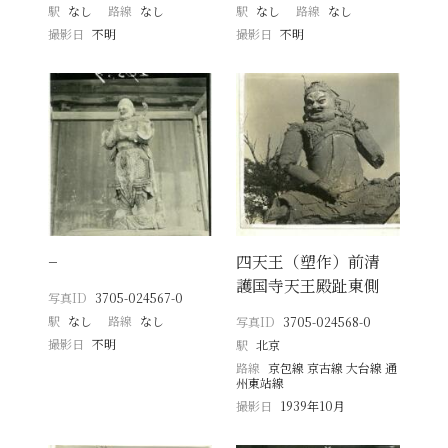
駅
なし
路線
なし
駅
なし
路線
なし
撮影日
不明
撮影日
不明
−
四天王（塑作）前清
護国寺天王殿趾東側
写真ID
3705-024567-0
駅
なし
路線
なし
写真ID
3705-024568-0
撮影日
不明
駅
北京
路線
京包線 京古線 大台線 通
州東站線
撮影日
1939年10月