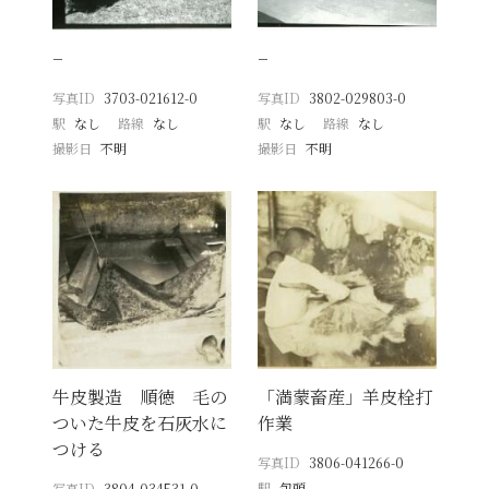
−
−
写真ID
3703-021612-0
写真ID
3802-029803-0
駅
なし
路線
なし
駅
なし
路線
なし
撮影日
不明
撮影日
不明
牛皮製造 順徳 毛の
「満蒙畜産」羊皮栓打
ついた牛皮を石灰水に
作業
つける
写真ID
3806-041266-0
駅
包頭
写真ID
3804-034531-0