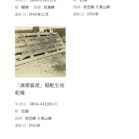
路線
京包線 大青山線
駅
順徳
路線
京漢線
撮影日
1941年
撮影日
1940年12月
「満蒙畜産」駱駝生皮
乾燥
写真ID
3806-041280-0
駅
包頭
路線
京包線 大青山線
撮影日
1941年