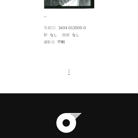
−
写真ID
3604-013000-0
駅
なし
路線
なし
撮影日
不明
1