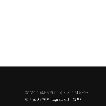
1
CODH
華北交通アーカイブ
AIタグ一
覧
AIタグ検索〔agrarian〕（2件）