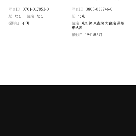
写真ID
3701-017853-0
写真ID
3805-038746-0
駅
なし
路線
なし
駅
北京
撮影日
不明
路線
京包線 京古線 大台線 通州
東站線
撮影日
1941年6月