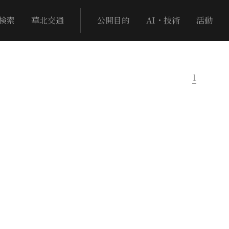
検索
華北交通
公開目的
AI・技術
活動
1