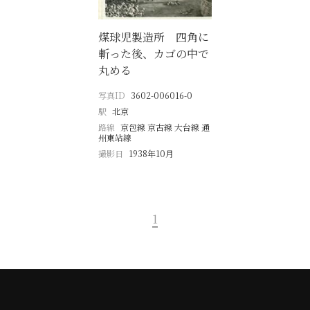
煤球児製造所 四角に
斬った後、カゴの中で
丸める
写真ID
3602-006016-0
駅
北京
路線
京包線 京古線 大台線 通
州東站線
撮影日
1938年10月
1